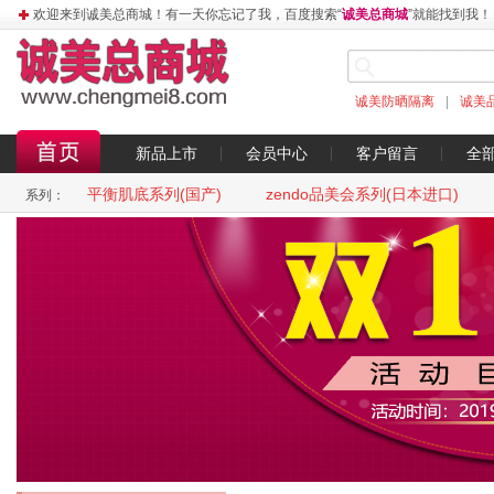
欢迎来到诚美总商城！有一天你忘记了我，百度搜索“
诚美总商城
”就能找到我！
诚美防晒隔离
|
诚美
新品上市
会员中心
客户留言
全
平衡肌底系列(国产)
zendo品美会系列(日本进口)
系列：