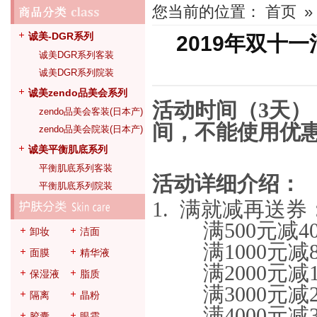
您当前的位置：
首页
»
诚美-DGR系列
2019年双十
诚美DGR系列客装
诚美DGR系列院装
诚美zendo品美会系列
活动时间
（3天）
zendo品美会客装(日本产)
间，不能使用优
zendo品美会院装(日本产)
诚美平衡肌底系列
平衡肌底系列客装
活动详细介绍：
平衡肌底系列院装
1. 满就减再送券
满500元减40
卸妆
洁面
满1000元减8
面膜
精华液
满2000元减1
保湿液
脂质
满3000元减2
隔离
晶粉
满4000元减3
胶囊
眼霜