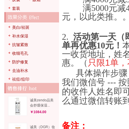
满5000元减40
套装
元，以此类推。
美白/祛斑
2.
活动第一天（
补水保湿
单再优惠10元！
抗皱紧致
一收货地址，姓名
收细毛孔
惠。
（
只限1单
防护修复
去油补水
具体操作步骤：
祛痘/痘印
我们微信号 --- 
的收件人姓名即可
么通过微信转账到
诚美zendo品美
会舒缓保湿...
￥1084.00
备注：
诚美（DGR）妆