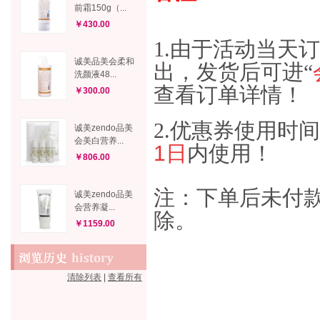
前霜150g（...
￥430.00
1.
由于活动当天订
诚美品美会柔和
出，发货后可进“
洗颜液48...
查看订单详情！
￥300.00
2.优惠券使用时
诚美zendo品美
会美白营养...
1日
内使用！
￥806.00
注：下单后未付款
诚美zendo品美
会营养凝...
除。
￥1159.00
清除列表
|
查看所有