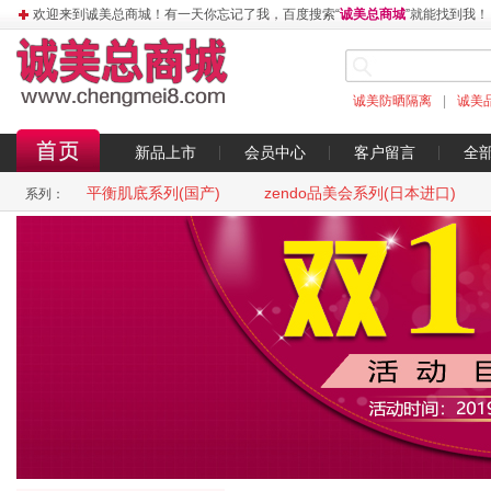
欢迎来到诚美总商城！有一天你忘记了我，百度搜索“
诚美总商城
”就能找到我！
诚美防晒隔离
|
诚美
新品上市
会员中心
客户留言
全
平衡肌底系列(国产)
zendo品美会系列(日本进口)
系列：