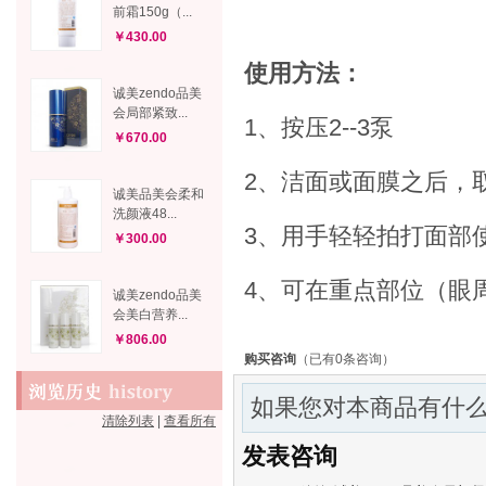
前霜150g（...
￥430.00
使用方法：
诚美zendo品美
会局部紧致...
1、按压2--3泵
￥670.00
2、洁面或面膜之后，
诚美品美会柔和
洗颜液48...
3、用手轻轻拍打面部
￥300.00
4、可在重点部位（眼
诚美zendo品美
会美白营养...
￥806.00
购买咨询
（已有0条咨询）
如果您对本商品有什么
清除列表
|
查看所有
发表咨询