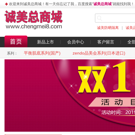
欢迎来到诚美总商城！有一天你忘记了我，百度搜索“
诚美总商城
”就能找到我！
诚美防晒隔离
|
诚美
新品上市
会员中心
客户留言
全
平衡肌底系列(国产)
zendo品美会系列(日本进口)
系列：