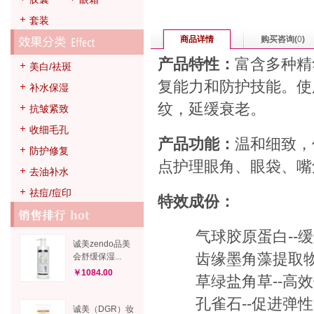
套装
商品详情
购买咨询(
0
)
产品特性：
富含多种精
美白/祛斑
复能力和防护技能。使
补水保湿
纹，延缓衰老。
抗皱紧致
收细毛孔
产品功能：
温和细致，
防护修复
点护理眼角、眼袋、嘴
去油补水
祛痘/痘印
特效成份：
气球胶原蛋白--缓
诚美zendo品美
齿缘墨角藻提取物--
会舒缓保湿...
￥1084.00
草绿盐角草--高效
孔雀石--促进弹性
诚美（DGR）妆