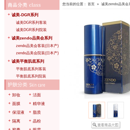
您当前的位置：
首页
»
诚美zendo品美会
诚美-DGR系列
诚美DGR系列客装
诚美DGR系列院装
诚美zendo品美会系列
zendo品美会客装(日本产)
zendo品美会院装(日本产)
诚美平衡肌底系列
平衡肌底系列客装
平衡肌底系列院装
卸妆
洁面
面膜
精华液
保湿液
脂质
隔离
晶粉
胶囊
眼霜